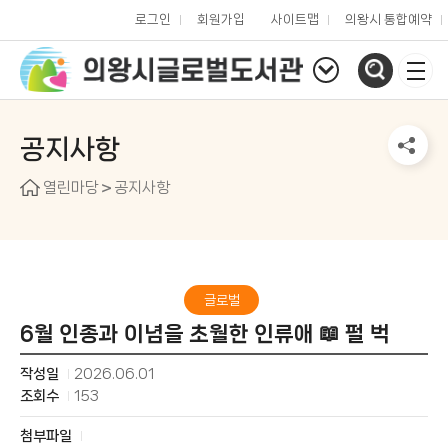
로그인
회원가입
사이트맵
의왕시 통합예약
공지사항
열린마당
공지사항
글로벌
6월 인종과 이념을 초월한 인류애 📖 펄 벅
작성일
2026.06.01
조회수
153
첨부파일