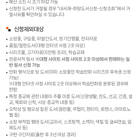
예산 소진 시 조기 마감 가능
신청한 도서가 거절될 경우 "내서재-희망도서신청-신청조회"에서 거
절사유를 확인하실 수 있습니다.
신청제외대상
소장중, 구입중, 미발간도서, 정기간행물, 전자자료
품절/절판도서(대형 인터넷 서점 2곳 이상)
시리즈물, 고가자료(5만원 초과), 학습교재
전문서적 원서
※대형 사이트 서점 사이트 2곳 이상에서 판매하는 일
반 원서 신청 가능
만화 형식으로 된 도서(이미 소장중인 학습만화 시리즈의 후속권 신청
가능)
※대형 인터넷 서점 사이트 2곳 이상에서 학습만화로 분류된 경우에
한함
특정 종교에 관한 내용이 주를 이룬 도서(신앙생활, 전도, 선교, 간증, 설
교, 목회와 신학, 사상 종교적 내용 등)
오락성 및 혐오성 짙은 도서(음란물, 무협지, 판타지, 로맨스, 라이트노
벨 등)
소장 부적합 형태 도서(교과서, 스프링책, 소책자, 색칠 및 글씨연습, 입
체도서 등)
구판·구간자료(출판 후 3년 이상 경과)