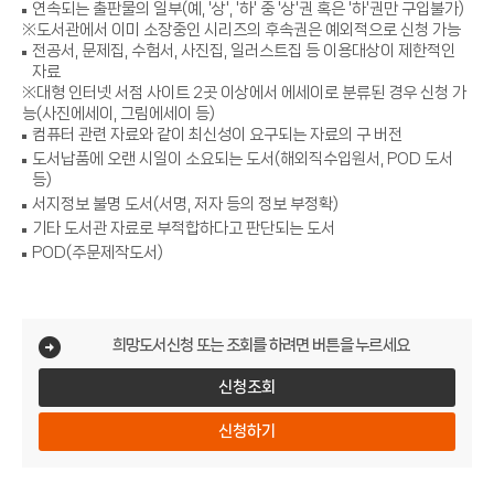
연속되는 출판물의 일부(예, '상', '하' 중 '상'권 혹은 '하'권만 구입불가)
※도서관에서 이미 소장중인 시리즈의 후속권은 예외적으로 신청 가능
전공서, 문제집, 수험서, 사진집, 일러스트집 등 이용대상이 제한적인
자료
※대형 인터넷 서점 사이트 2곳 이상에서 에세이로 분류된 경우 신청 가
능(사진에세이, 그림에세이 등)
컴퓨터 관련 자료와 같이 최신성이 요구되는 자료의 구 버전
도서납품에 오랜 시일이 소요되는 도서(해외직수입원서, POD 도서
등)
서지정보 불명 도서(서명, 저자 등의 정보 부정확)
기타 도서관 자료로 부적합하다고 판단되는 도서
POD(주문제작도서)
희망도서신청 또는 조회를 하려면 버튼을 누르세요
신청조회
신청하기