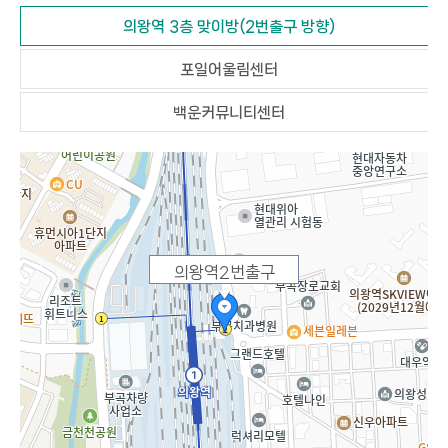
의왕역 3층 맞이방(2번출구 방향)
포일어울림센터
백운커뮤니티센터
의왕역2번출구