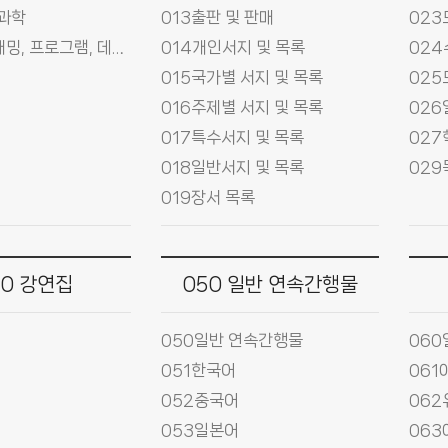
 과학
013출판 및 판매
023
005프로그래밍, 프로그램, 데이터
014개인서지 및 목록
024
015국가별 서지 및 목록
025
016주제별 서지 및 목록
026
017특수서지 및 목록
027
018일반서지 및 목록
029
019장서 목록
40 강연집
050 일반 연속간행물
050일반 연속간행물
060
051한국어
061
052중국어
062
053일본어
06