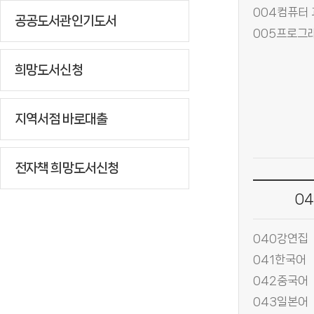
004컴퓨터
공공도서관인기도서
희망도서신청
지역서점 바로대출
전자책 희망도서신청
0
040강연집
041한국어
042중국어
043일본어