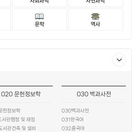
사회과학
자연과학
문학
역사
020 문헌정보학
030 백과사전
0문헌정보학
030백과사전
도서관행정 및 재정
031한국어
도서관건축 및 설비
032중국어