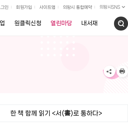
의왕시SNS
로그인
회원가입
사이트맵
의왕시 통합예약
업
원클릭신청
열린마당
내서재
한 책 함께 읽기 <서(書)로 통하다>