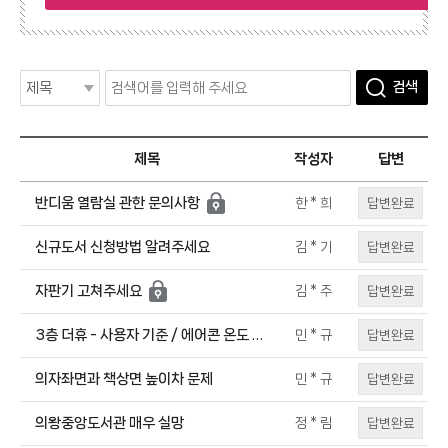
검색
제목
작성자
답변
반디움 열람실 관한 문의사항
답변완료
한 * 희
신규도서 신청방법 알려주세요
답변완료
김 * 기
자판기 고쳐주세요
답변완료
김 * 주
3층 더휴 - 사용자 기준 / 에어콘 온도 조
답변완료
민 * 규
절기능 고장
의자좌면과 책상면 높이차 문제
답변완료
민 * 규
의왕중앙도서관 매우 실망
답변완료
정 * 림