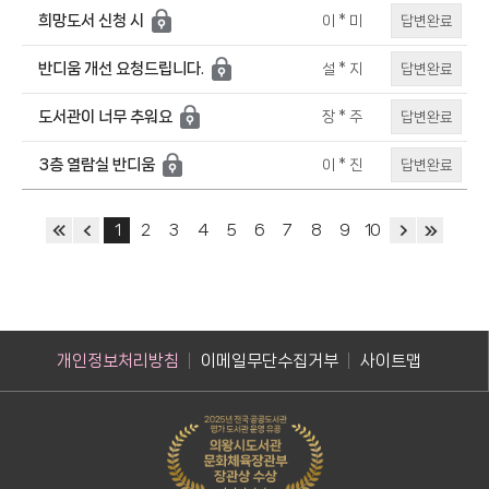
희망도서 신청 시
답변완료
이 * 미
반디움 개선 요청드립니다.
답변완료
설 * 지
도서관이 너무 추워요
답변완료
장 * 주
3층 열람실 반디움
답변완료
이 * 진
1
2
3
4
5
6
7
8
9
10
개인정보처리방침
이메일무단수집거부
사이트맵